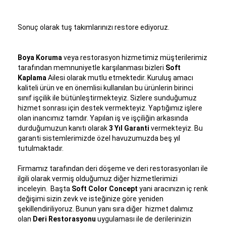
Sonuç olarak tuş takımlarınızı restore ediyoruz.
Boya Koruma
veya restorasyon hizmetimiz müşterilerimiz
tarafından memnuniyetle karşılanması bizleri
Soft
Kaplama
Ailesi olarak mutlu etmektedir. Kuruluş amacı
kaliteli ürün ve en önemlisi kullanılan bu ürünlerin birinci
sınıf işçilik ile bütünleştirmekteyiz. Sizlere sunduğumuz
hizmet sonrası için destek vermekteyiz. Yaptığımız işlere
olan inancımız tamdır. Yapılan iş ve işçiliğin arkasında
durduğumuzun kanıtı olarak
3 Yıl Garanti
vermekteyiz. Bu
garanti sistemlerimizde özel havuzumuzda beş yıl
tutulmaktadır.
Firmamız tarafından deri döşeme ve deri restorasyonları ile
ilgili olarak vermiş olduğumuz diğer hizmetlerimizi
inceleyin. Başta
Soft Color Concept
yani aracınızın iç renk
değişimi sizin zevk ve isteğinize göre yeniden
şekillendiriliyoruz. Bunun yanı sıra diğer hizmet dalımız
olan
Deri Restorasyonu
uygulaması ile de derilerinizin