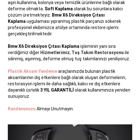
aşırı kullanıma, kolonya veya temizlik ürünlerine bağlı olarak
deforme olmakta.
Soft Kaplama
olarak bu sorunlara kalıcı
çözüm üretmekteyiz.
Bmw X6 Direksiyon Çıtası
Kaplama
uygulaması yıpranmış plastik parçanızı sökerek
profesyonel ekibimizce atölye ortamında restore işlemi
gerçekleştirilmektedir.
Bmw X6 Direksiyon Çıtası Kaplama
işleminin yanı sıra
verdiğimiz diğer
Hizmetlerimiz
;
Tuş Takım Restorasyonu
ile
silinmiş, aşınmış, deforme olmuş tuş takımlarınızı yeniliyoruz.
Plastik Aksam Yenileme
araçlarınızda bulunan plastik
aksamlarının dış etkenlere bağlı olarak oluşan deformelerin;
restorasyon işlemi ile daha sağlıklı, kalıcı ve dış etkenlere
dayanıklı üstelik
3 YIL GARANTİLİ
olarak kullanımınıza yeniden
sunuyoruz.
Randevunuzu
Almayı Unutmayın.