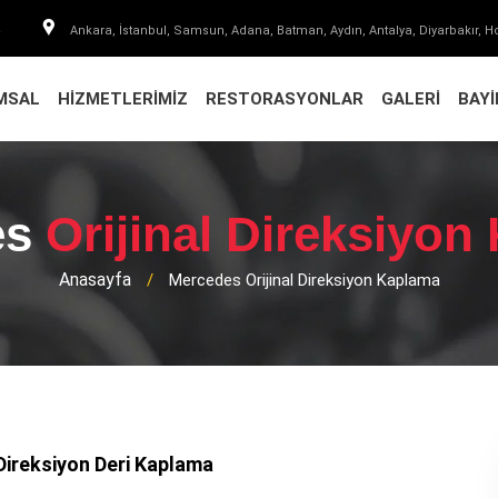
4
Ankara, İstanbul, Samsun, Adana, Batman, Aydın, Antalya, Diyarbakır, H
MSAL
HIZMETLERIMIZ
RESTORASYONLAR
GALERI
BAYI
es
Orijinal Direksiyo
Anasayfa
/
Mercedes Orijinal Direksiyon Kaplama
ireksiyon Deri Kaplama