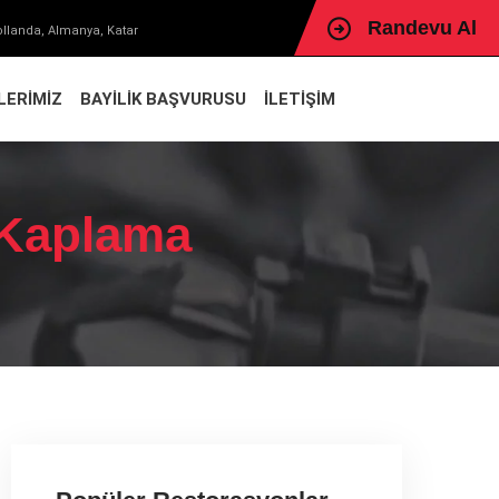
Randevu Al
ollanda, Almanya, Katar
LERIMIZ
BAYILIK BAŞVURUSU
İLETIŞIM
n Kaplama