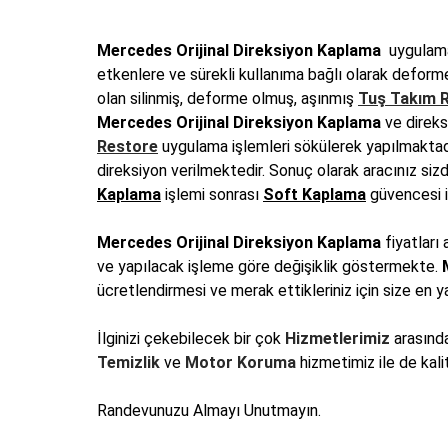
Mercedes Orijinal Direksiyon Kaplama
uygulama
etkenlere ve sürekli kullanıma bağlı olarak deforme
olan silinmiş, deforme olmuş, aşınmış
Tuş Takım 
Mercedes Orijinal Direksiyon Kaplama
ve direks
Restore
uygulama işlemleri sökülerek yapılmaktadı
direksiyon verilmektedir. Sonuç olarak aracınız siz
Kaplama
işlemi sonrası
Soft Kaplama
güvencesi il
Mercedes Orijinal Direksiyon Kaplama
fiyatları
ve yapılacak işleme göre değişiklik göstermekte.
ücretlendirmesi ve merak ettikleriniz için size en y
İlginizi çekebilecek bir çok
Hizmetlerimiz
arasınd
Temizlik
ve
Motor Koruma
hizmetimiz ile de kali
Randevunuzu Almayı Unutmayın.