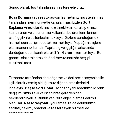
Sonuç olarak tuş takımlarınızı restore ediyoruz.
Boya Koruma
veya restorasyon hizmetimiz müşterilerimiz
tarafından memnuniyetle karşılanması bizleri
Soft
Kaplama
Ailesi olarak mutlu etmektedir. Kuruluş amacı
kaliteli ürün ve en önemlisi kullanılan bu ürünlerin birinci
sınıf işçilik ile bütünleştirmekteyiz. Sizlere sunduğumuz
hizmet sonrası için destek vermekteyiz. Yaptığımız işlere
olan inancımız tamdır. Yapılan iş ve işçiliğin arkasında
durduğumuzun kanıtı olarak
3 Yıl Garanti
vermekteyiz. Bu
garanti sistemlerimizde özel havuzumuzda beş yıl
tutulmaktadır.
Firmamız tarafından deri döşeme ve deri restorasyonları ile
ilgili olarak vermiş olduğumuz diğer hizmetlerimizi
inceleyin. Başta
Soft Color Concept
yani aracınızın iç renk
değişimi sizin zevk ve isteğinize göre yeniden
şekillendiriliyoruz. Bunun yanı sıra diğer hizmet dalımız
olan
Deri Restorasyonu
uygulaması ile de derilerinizin
tadilatı, bakımı, onarımı ve restorasyon hizmeti de