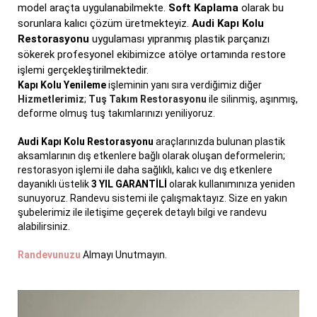
model araçta uygulanabilmekte.
Soft Kaplama
olarak bu
sorunlara kalıcı çözüm üretmekteyiz.
Audi Kapı Kolu
Restorasyonu
uygulaması yıpranmış plastik parçanızı
sökerek profesyonel ekibimizce atölye ortamında restore
işlemi gerçekleştirilmektedir.
Kapı Kolu Yenileme
işleminin yanı sıra verdiğimiz diğer
Hizmetlerimiz
;
Tuş Takım Restorasyonu
ile silinmiş, aşınmış,
deforme olmuş tuş takımlarınızı yeniliyoruz.
Audi Kapı Kolu Restorasyonu
araçlarınızda bulunan plastik
aksamlarının dış etkenlere bağlı olarak oluşan deformelerin;
restorasyon işlemi ile daha sağlıklı, kalıcı ve dış etkenlere
dayanıklı üstelik
3 YIL GARANTİLİ
olarak kullanımınıza yeniden
sunuyoruz. Randevu sistemi ile çalışmaktayız. Size en yakın
şubelerimiz ile iletişime geçerek detaylı bilgi ve randevu
alabilirsiniz.
Randevunuzu
Almayı Unutmayın.