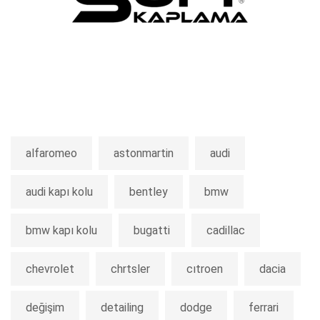
alfaromeo
astonmartin
audi
audi kapı kolu
bentley
bmw
bmw kapı kolu
bugatti
cadillac
chevrolet
chrtsler
cıtroen
dacia
değişim
detailing
dodge
ferrari