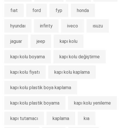
fıat
ford
fyp
honda
hyundaı
infinty
iveco
ısuzu
jaguar
jeep
kapı kolu
kapı kolu boyama
kapı kolu değiştirme
kapı kolu fiyatı
kapı kolu kaplama
kapı kolu plastik boya kaplama
kapı kolu plastik boyama
kapı kolu yenileme
kapı tutamacı
kaplama
kıa