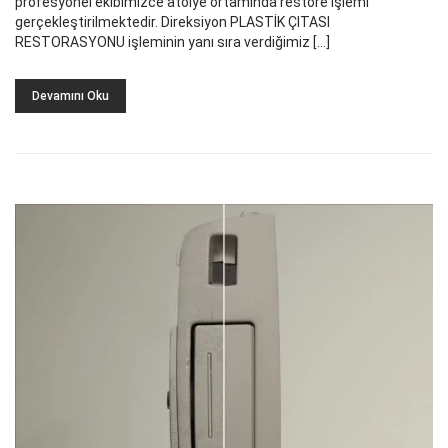
profesyonel ekibimizce atölye ortamında restore işlemi
gerçekleştirilmektedir. Direksiyon PLASTİK ÇITASI
RESTORASYONU işleminin yanı sıra verdiğimiz […]
Devamını Oku