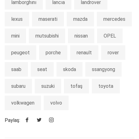
lamborghını
lancıa
landrover
lexus
maserati
mazda
mercedes
mini
mutsubishi
nissan
OPEL
peugeot
porche
renault
rover
saab
seat
skoda
ssangyong
subaru
suzuki
tofaş
toyota
volkwagen
volvo
Paylaş: