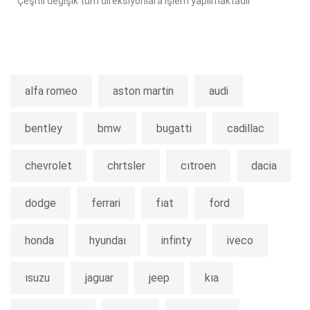
Çeşitli değişik tüm direksiyonlara işlem yapılmaktadır
alfa romeo
aston martin
audi
bentley
bmw
bugatti
cadillac
chevrolet
chrtsler
cıtroen
dacia
dodge
ferrari
fıat
ford
honda
hyundaı
infinty
iveco
ısuzu
jaguar
jeep
kıa