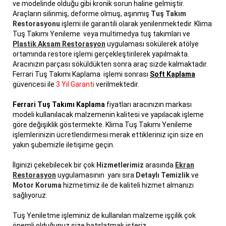
ve modelinde olduğu gibi kronik sorun haline gelmiştir.
Araçların silinmiş, deforme olmuş, aşınmış
Tuş Takım
Restorasyonu
işlemi ile garantili olarak yenilenmektedir. Klima
Tuş Takımı Yenileme veya multimedya tuş takımları ve
Plastik Aksam Restorasyon
uygulaması sökülerek atölye
ortamında restore işlemi gerçekleştirilerek yapılmakta.
Aracınızın parçası söküldükten sonra araç sizde kalmaktadır.
Ferrari Tuş Takımı Kaplama işlemi sonrası
Soft Kaplama
güvencesi ile
3 Yıl Garanti
verilmektedir.
Ferrari Tuş Takımı Kaplama
fiyatları aracınızın markası
modeli kullanılacak malzemenin kalitesi ve yapılacak işleme
göre değişiklik göstermekte. Klima Tuş Takımı Yenileme
işlemlerinizin ücretlendirmesi merak ettikleriniz için size en
yakın şubemizle iletişime geçin.
İlginizi çekebilecek bir çok
Hizmetlerimiz
arasında
Ekran
Restorasyon
uygulamasının yanı sıra
Detaylı Temizlik
ve
Motor Koruma
hizmetimiz ile de kaliteli hizmet almanızı
sağlıyoruz.
Tuş Yeniletme işleminiz de kullanılan malzeme işçilik çok
önemli olduğunuz size hatırlatmak isteriz.