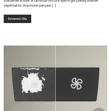
sökülerek atölye ortamında restore işlemi gerçekleştirilerek
yapılmakta. Aracınızın parçası […]
Devamını Oku